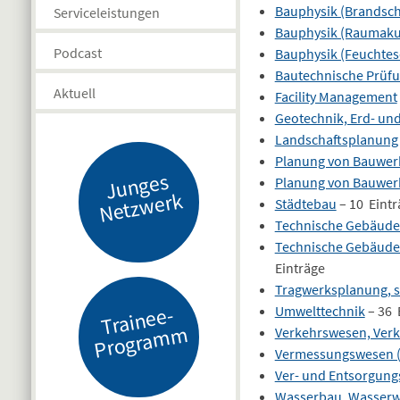
Bauphysik (Brandsch
Serviceleistungen
Bauphysik (Raumaku
Podcast
Bauphysik (Feuchtes
Bautechnische Prüf
Aktuell
Facility Management
Geotechnik, Erd- un
Landschaftsplanung
Planung von Bauwer
J
u
n
g
es
N
etz
w
er
Planung von Bauwer
k
Städtebau
– 10 Eint
Technische Gebäudeau
Technische Gebäudeau
Einträge
Tragwerksplanung, s
Tr
ai
n
e
e-
Pr
o
gr
a
m
Umwelttechnik
– 36 
m
Verkehrswesen, Ver
Vermessungswesen 
Ver- und Entsorgung
Wasserbau, Wasserwi