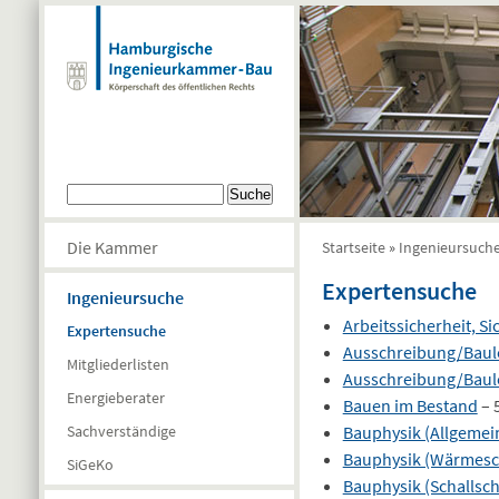
Direkt zum Inhalt
Suchformular
Suche
Die Kammer
Startseite
»
Ingenieursuch
Sie sind hier
Expertensuche
Ingenieursuche
Arbeitssicherheit, S
Expertensuche
Ausschreibung/Baul
Mitgliederlisten
Ausschreibung/Baul
Energieberater
Bauen im Bestand
– 
Bauphysik (Allgemei
Sachverständige
Bauphysik (Wärmesc
SiGeKo
Bauphysik (Schallsch