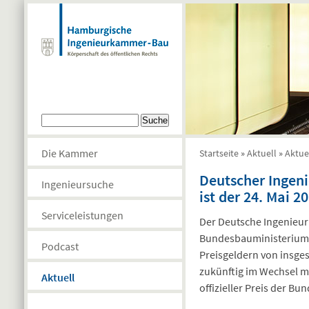
Direkt zum Inhalt
Suchformular
Suche
Die Kammer
Startseite
»
Aktuell
»
Aktue
Sie sind hier
Deutscher Ingeni
Ingenieursuche
ist der 24. Mai 2
Serviceleistungen
Der Deutsche Ingenieur
Bundesbauministerium 
Podcast
Preisgeldern von insge
zukünftig im Wechsel m
Aktuell
offizieller Preis der Bu