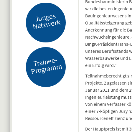
Bundesbauministerin Ba
wir die besten Ingenieu
J
u
n
g
es
N
etz
w
er
Bauingenieurwesens in
k
Qualitätssteigerung gebe
Anerkennung für die Ba
Nachwuchsingenieure, de
BIngK-Präsident Hans-Ul
unseres Berufsstands wi
Wasserbauwerke und Ene
Tr
ai
n
e
e-
Pr
o
gr
a
m
m
ein Erfolg wird.“
Teilnahmeberechtigt si
Projekte. Zugelassen s
Januar 2011 und dem 29.
Ingenieurleistung muss
Von einem Verfasser kö
einer 7-köpfigen Jury n
Ressourceneffizienz und
Der Hauptpreis ist mit 