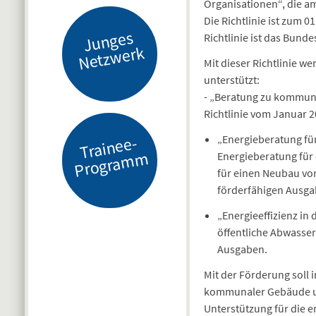
Organisationen“, die a
Die Richtlinie ist zum 0
J
u
n
g
es
N
etz
w
er
Richtlinie ist das Bund
k
Mit dieser Richtlinie
unterstützt:
- „Beratung zu kommuna
Richtlinie vom Januar 2
„Energieberatung f
Tr
ai
n
e
e-
Pr
o
gr
a
m
m
Energieberatung für
für einen Neubau vo
förderfähigen Ausga
„Energieeffizienz i
öffentliche Abwasse
Ausgaben.
Mit der Förderung soll
kommunaler Gebäude un
Unterstützung für die 