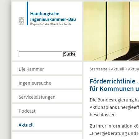
Direkt zum Inhalt
Suchformular
Suche
Die Kammer
Startseite
»
Aktuell
»
Aktue
Sie sind hier
Förderrichtlinie
Ingenieursuche
für Kommunen u
Serviceleistungen
Die Bundesregierung ha
Aktionsplans Energiee
Podcast
beschlossen.
Aktuell
Zu Ihrer Information kö
„Energieberatung und 