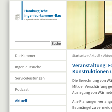
Direkt zum Inhalt
Suchformular
Suche
Die Kammer
Startseite
»
Aktuell
»
Aktue
Sie sind hier
Veranstaltung: F
Ingenieursuche
Konstruktionen 
Serviceleistungen
Die Berechnung von Wärm
Mit der Verschärfung g
Podcast
Auslegung von Wärmeb
Aktuell
Alle Planungen verlang
Baumängel zu vermeide