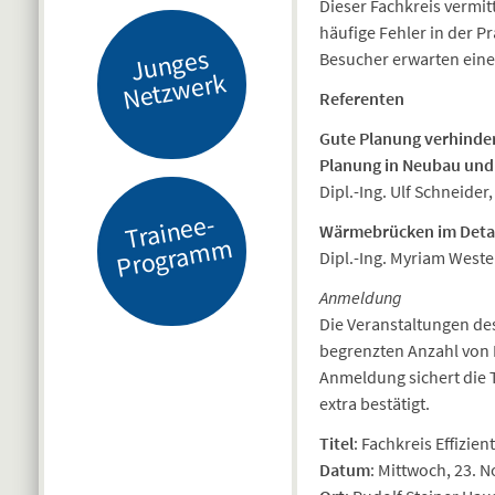
Dieser Fachkreis vermi
häufige Fehler in der 
J
u
n
g
es
N
etz
w
er
Besucher erwarten ein
k
Referenten
Gute Planung verhinder
Planung in Neubau und
Dipl.-Ing. Ulf Schneide
Tr
ai
n
e
e-
Pr
o
gr
a
m
Wärmebrücken im Detail
m
Dipl.-Ing. Myriam Wes
Anmeldung
Die Veranstaltungen des
begrenzten Anzahl von 
Anmeldung sichert die T
extra bestätigt.
Titel
: Fachkreis Effizi
Datum
: Mittwoch, 23. 