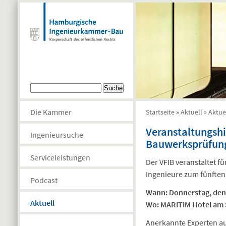
Direkt zum Inhalt
Suchformular
Suche
Die Kammer
Startseite
»
Aktuell
»
Aktue
Sie sind hier
Veranstaltungshi
Ingenieursuche
Bauwerksprüfung
Serviceleistungen
Der VFIB veranstaltet f
Ingenieure zum fünften
Podcast
Wann: Donnerstag, den 
Aktuell
Wo: MARITIM Hotel am 
Anerkannte Experten a