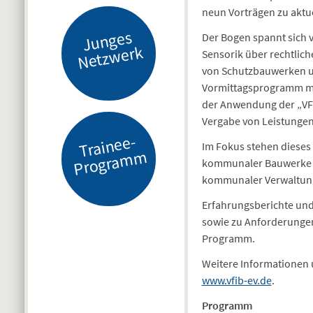
neun Vorträgen zu akt
J
u
n
g
es
N
etz
w
er
Der Bogen spannt sich 
k
Sensorik über rechtlic
von Schutzbauwerken un
Vormittagsprogramm mit
der Anwendung der „VF
Vergabe von Leistungen
Tr
ai
n
e
e-
Pr
o
gr
a
m
Im Fokus stehen dieses
m
kommunaler Bauwerke au
kommunaler Verwaltung
Erfahrungsberichte und
sowie zu Anforderungen
Programm.
Weitere Informationen 
www.vfib-ev.de
.
Programm