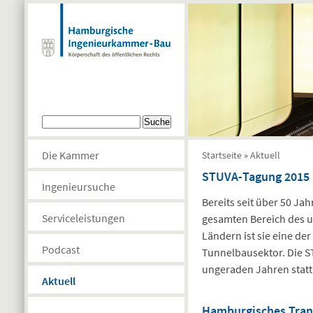
Direkt zum Inhalt
Suchformular
Suche
Sie sind hier
Die Kammer
Startseite
»
Aktuell
STUVA-Tagung 2015
Ingenieursuche
Bereits seit über 50 Ja
Serviceleistungen
gesamten Bereich des u
Ländern ist sie eine d
Podcast
Tunnelbausektor. Die 
ungeraden Jahren statt 
Aktuell
Hamburgisches Tran