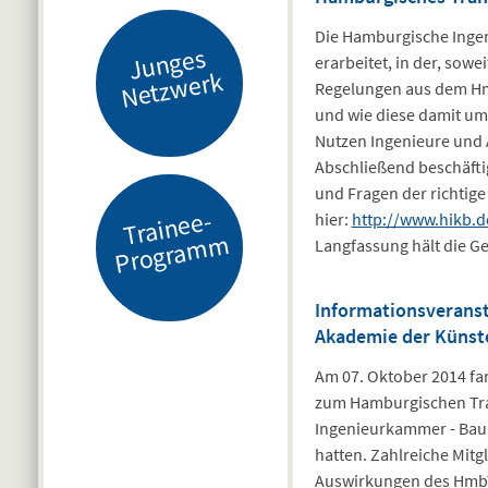
Die Hamburgische Ingen
J
u
n
g
es
N
etz
w
er
erarbeitet, in der, sowe
k
Regelungen aus dem Hmb
und wie diese damit u
Nutzen Ingenieure und 
Abschließend beschäfti
und Fragen der richtige
Tr
ai
n
e
e-
Pr
o
gr
a
m
hier:
http://www.hikb.d
m
Langfassung hält die Ges
Informationsveranst
Akademie der Künst
Am 07. Oktober 2014 fa
zum Hamburgischen Tra
Ingenieurkammer - Bau
hatten. Zahlreiche Mit
Auswirkungen des HmbTG