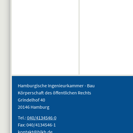
Hamburgische Ingenieurkammer - Bau
Körperschaft des öffentlichen Rechts
Grindelhof 40
20146 Hamburg
Tel.:
040/4134546-0
Fax: 040/4134546-1
kontakt@hikb.de