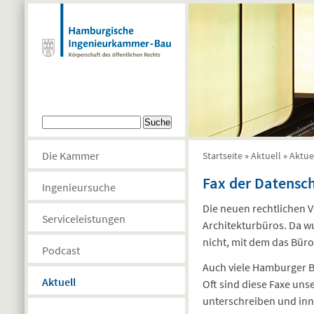
Direkt zum Inhalt
Suchformular
Suche
Die Kammer
Startseite
»
Aktuell
»
Aktue
Sie sind hier
Fax der Datensch
Ingenieursuche
Die neuen rechtlichen 
Serviceleistungen
Architekturbüros. Da w
nicht, mit dem das Büro
Podcast
Auch viele Hamburger Bü
Aktuell
Oft sind diese Faxe uns
unterschreiben und inne