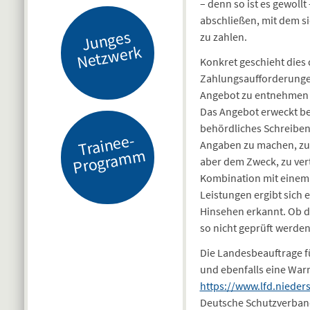
– denn so ist es gewollt 
abschließen, mit dem si
J
u
n
g
es
N
etz
w
er
zu zahlen.
k
Konkret geschieht dies 
Zahlungsaufforderunge
Angebot zu entnehmen is
Das Angebot erweckt be
behördliches Schreiben,
Tr
ai
n
e
e-
Pr
o
gr
a
m
Angaben zu machen, zu e
m
aber dem Zweck, zu ver
Kombination mit einem 
Leistungen ergibt sich
Hinsehen erkannt. Ob d
so nicht geprüft werden
Die Landesbeauftrage fü
und ebenfalls eine Wa
https://www.lfd.nieder
Deutsche Schutzverband