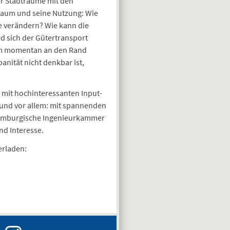
er Stadträume mit den
aum und seine Nutzung: Wie
 verändern? Wie kann die
d sich der Gütertransport
dem momentan an den Rand
nität nicht denkbar ist,
mit hochinteressanten Input-
 und vor allem: mit spannenden
Hamburgische Ingenieurkammer
nd Interesse.
erladen: