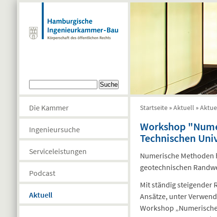
Direkt zum Inhalt
Suchformular
Suche
Die Kammer
Startseite
»
Aktuell
»
Aktue
Sie sind hier
Workshop "Numer
Ingenieursuche
Technischen Uni
Serviceleistungen
Numerische Methoden h
geotechnischen Randwe
Podcast
Mit ständig steigender
Aktuell
Ansätze, unter Verwen
Workshop „Numerische M