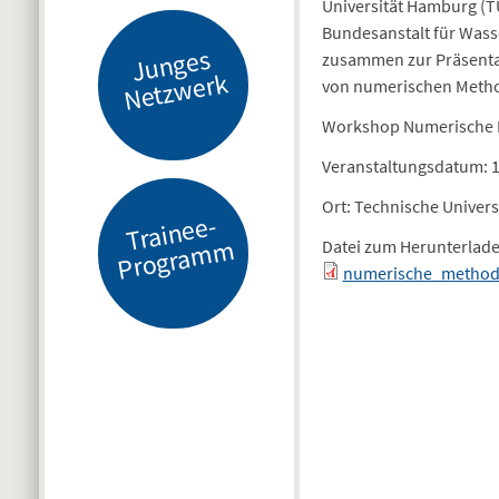
Universität Hamburg (
Bundesanstalt für Wass
J
u
n
g
es
N
etz
w
er
zusammen zur Präsentat
k
von numerischen Metho
Workshop Numerische M
Veranstaltungsdatum: 1
Ort: Technische Univer
Tr
ai
n
e
e-
Pr
o
gr
a
m
m
Datei zum Herunterlad
numerische_method