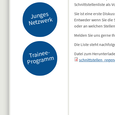
Schnittstellenliste als V
J
u
n
g
es
N
etz
w
er
Sie ist eine erste Dis
k
Entweder wenn Sie die Sc
oder an welchen Stellen
Melden Sie uns gerne I
Die Liste steht nachfo
Tr
ai
n
e
e-
Pr
o
gr
a
m
Datei zum Herunterlad
m
schnittstellen_reg