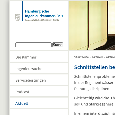
Direkt zum Inhalt
Suchformular
Suche
Die Kammer
Startseite
»
Aktuell
»
Aktue
Sie sind hier
Schnittstellen b
Ingenieursuche
Schnittstellenprobleme
Serviceleistungen
in der Regenentwässeru
Planungsdisziplinen.
Podcast
Gleichzeitig wird das 
Aktuell
soll und Starkregenere
In einem interdiszipl