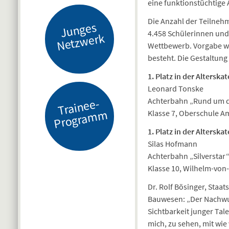
eine funktionstüchtige
Die Anzahl der Teilneh
J
u
n
g
es
N
etz
w
er
4.458 Schülerinnen und 
k
Wettbewerb. Vorgabe wa
besteht. Die Gestaltung
1. Platz in der Alterskat
Leonard Tonske
Achterbahn „Rund um d
Tr
ai
n
e
e-
Pr
o
gr
a
m
m
Klasse 7, Oberschule A
1. Platz in der Alterskat
Silas Hofmann
Achterbahn „Silverstar
Klasse 10, Wilhelm-von
Dr. Rolf Bösinger, Sta
Bauwesen: „Der Nachwuc
Sichtbarkeit junger Tal
mich, zu sehen, mit wie