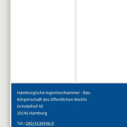
Hamburgische Ingenieurkammer - Bau
Körperschaft des öffentlichen Rechts
Grindelhof 40
20146 Hamburg
Tel.:
040/4134546-0