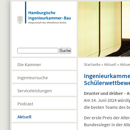
Direkt zum Inhalt
Suchformular
Suche
Die Kammer
Startseite
»
Aktuell
»
Aktue
Sie sind hier
Ingenieurkamme
Ingenieursuche
Schülerwettbewe
Serviceleistungen
Drunter und drüber – 
Am 14. Juni 2024 würd
Podcast
die besten Teams des b
Aktuell
Der erste Preis der Alt
Bundessieger in der Alt