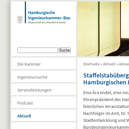
Direkt zum Inhalt
Suchformular
Suche
Die Kammer
Startseite
»
Aktuell
»
Aktue
Sie sind hier
Staffelstabüberg
Ingenieursuche
Hamburgischen 
Serviceleistungen
Eine Ära endet, eine ne
Ehrenpräsident der Ha
Podcast
feierlichen Veranstaltu
Nachfolger im Amt, Dr. 
Aktuell
Stadtentwicklung und W
Bundesingenieurkammer