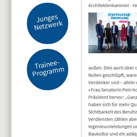
Architektenkammer - H
J
u
n
g
es
N
etz
w
er
k
Tr
ai
n
e
e-
Pr
o
gr
a
m
m
außen. Dies auch über d
Rollen geschlüpft, ware
Vordenker und – allein
• Frau Senatorin Pein 
Präsident hervor: „Gan
haben sich für mehr Qua
Sichtbarkeit des Berufs
Verdiensten zählen abe
Ingenieursleistungen 
Baukultur und ein adäq