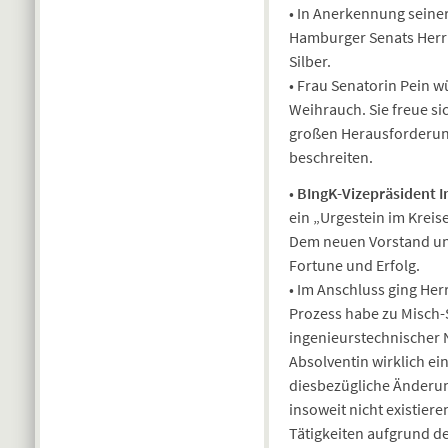
• In Anerkennung seine
Hamburger Senats Herrn 
Silber.
• Frau Senatorin Pein w
Weihrauch. Sie freue s
großen Herausforderun
beschreiten.
•
BIngK-Vizepräsident I
ein „Urgestein im Krei
Dem neuen Vorstand un
Fortune und Erfolg.
• Im Anschluss ging Her
Prozess habe zu Misch-
ingenieurstechnischer Na
Absolventin wirklich ein
diesbezügliche Änderung
insoweit nicht existier
Tätigkeiten aufgrund d