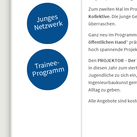
Zum zweiten Mal im Pro
J
u
n
g
es
N
etz
w
er
Kollektive
. Die junge G
k
überraschen.
Ganz neu im Programm! 
öffentlichen Hand
“ prä
hoch spannende Projek
Den
PROJEKTOR – Der T
Tr
ai
n
e
e-
Pr
o
gr
a
m
m
in diesen Jahr zum vier
Jugendliche zu sich ein
Ingenieurbaukunst geme
Alltag zu geben.
Alle Angebote sind kos