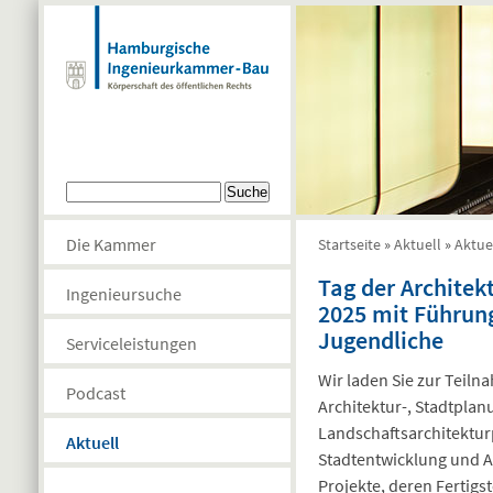
Direkt zum Inhalt
Suchformular
Suche
Die Kammer
Startseite
»
Aktuell
»
Aktue
Sie sind hier
Tag der Architek
Ingenieursuche
2025 mit Führung
Jugendliche
Serviceleistungen
Wir laden Sie zur Tei
Podcast
Architektur-, Stadtplan
Landschaftsarchitektur
Aktuell
Stadtentwicklung und Ar
Projekte, deren Fertigst