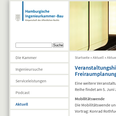
Direkt zum Inhalt
Suchformular
Suche
Die Kammer
Startseite
»
Aktuell
»
Aktue
Sie sind hier
Veranstaltungshi
Ingenieursuche
Freiraumplanun
Serviceleistungen
Eine weitere Veranstal
Reihe findet am 5. Juni
Podcast
Mobilitätswende
Aktuell
Die Mobilitätswende u
Vortrag: Konrad Rothfu