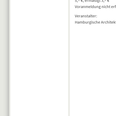
5,– €, ermäßigt 3,– €
Voranmeldung nicht erf
Veranstalter:
Hamburgische Archite