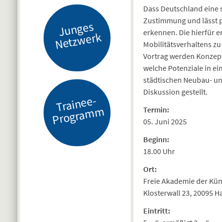
Dass Deutschland eine 
Zustimmung und lässt p
J
u
n
g
es
N
etz
w
er
erkennen. Die hierfür 
k
Mobilitätsverhaltens zu
Vortrag werden Konzept
welche Potenziale in e
städtischen Neubau- u
Diskussion gestellt.
Tr
ai
n
e
e-
Pr
o
gr
a
m
m
Termin:
05. Juni 2025
Beginn:
18.00 Uhr
Ort:
Freie Akademie der Kü
Klosterwall 23, 20095 
Eintritt: