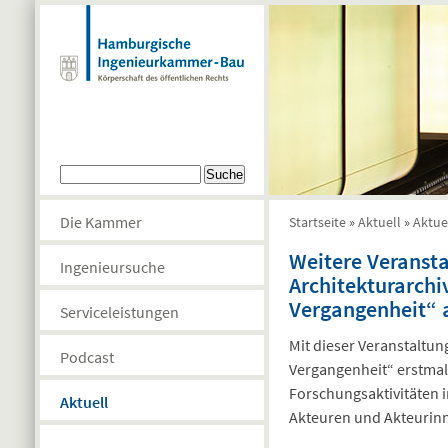
Direkt zum Inhalt
Suchformular
Suche
Die Kammer
Startseite
»
Aktuell
»
Aktue
Sie sind hier
Weitere Veranst
Ingenieursuche
Architekturarchi
Vergangenheit“ 
Serviceleistungen
Mit dieser Veranstaltun
Podcast
Vergangenheit“ erstmali
Forschungsaktivitäten 
Aktuell
Akteuren und Akteurinn