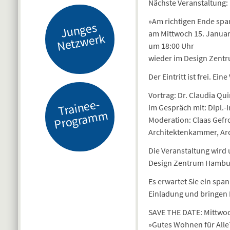
Nächste Veranstaltung:
»Am richtigen Ende spa
J
u
n
g
es
N
etz
w
er
am Mittwoch 15. Januar
k
um 18:00 Uhr
wieder im Design Zent
Der Eintritt ist frei. E
Vortrag: Dr. Claudia Q
Tr
ai
n
e
e-
Pr
o
gr
a
m
im Gespräch mit: Dipl.-
m
Moderation: Claas Gefro
Architektenkammer, Arc
Die Veranstaltung wir
Design Zentrum Hambu
Es erwartet Sie ein spa
Einladung und bringen 
SAVE THE DATE: Mittwoc
»Gutes Wohnen für All