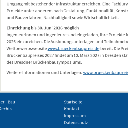
Umgang mit bestehender Infrastruktur erreichen. Eine Fachjury
Projekte unter anderem nach Gestaltung, Funktionalität, Konst
und Bauverfahren, Nachhaltigkeit sowie Wirtschaftlichkeit.
Einreichung bis 30. Juni 2026 möglich
Ingenieurinnen und Ingenieure sind eingeladen, ihre Projekte f
2026 einzureichen. Die Auslobungsunterlagen und Teilnahmeb
Wettbewerbswebsite
www.brueckenbaupreis.de
bereit. Die Pr
Brückenbaupreises 2027 findet am 10. März 2027 in Dresden stat
des Dresdner Brückenbausymposiums.
Weitere Informationen und Unterlagen:
www.brueckenbaupreis
r - Bau
Startseite
Rechts
Kontakt
Impressum
Datenschutz