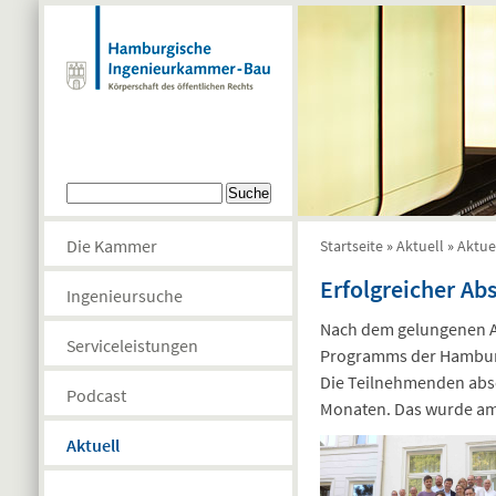
Direkt zum Inhalt
Suchformular
Suche
Die Kammer
Startseite
»
Aktuell
»
Aktue
Sie sind hier
Erfolgreicher Ab
Ingenieursuche
Nach dem gelungenen Au
Serviceleistungen
Programms der Hamburg
Die Teilnehmenden abso
Podcast
Monaten. Das wurde am 
Aktuell