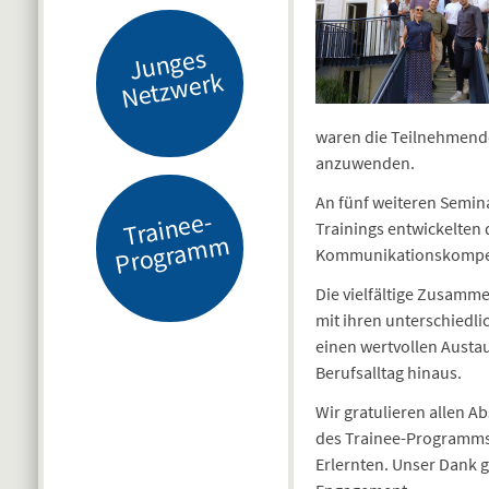
J
u
n
g
es
N
etz
w
er
k
waren die Teilnehmende
anzuwenden.
An fünf weiteren Semina
Tr
ai
n
e
e-
Pr
o
gr
a
m
Trainings entwickelten
m
Kommunikationskompete
Die vielfältige Zusamm
mit ihren unterschiedl
einen wertvollen Austa
Berufsalltag hinaus.
Wir gratulieren allen A
des Trainee-Programms 
Erlernten. Unser Dank 