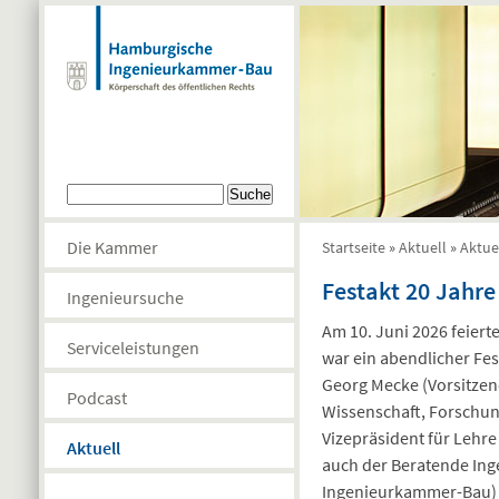
Direkt zum Inhalt
Suchformular
Suche
Die Kammer
Startseite
»
Aktuell
»
Aktue
Sie sind hier
Festakt 20 Jahre
Ingenieursuche
Am 10. Juni 2026 feiert
Serviceleistungen
war ein abendlicher Fe
Georg Mecke (Vorsitzen
Podcast
Wissenschaft, Forschung
Vizepräsident für Lehre
Aktuell
auch der Beratende Ing
Ingenieurkammer-Bau) u