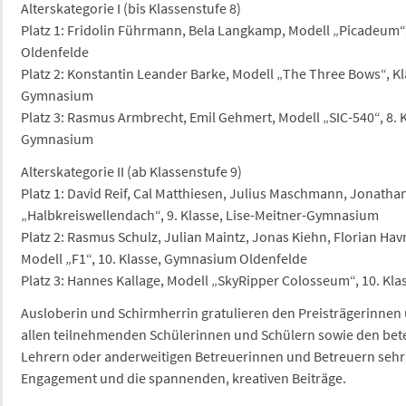
Alterskategorie I (bis Klassenstufe 8)
Platz 1: Fridolin Führmann, Bela Langkamp, Modell „Picadeum“
Oldenfelde
Platz 2: Konstantin Leander Barke, Modell „The Three Bows“, Kl
Gymnasium
Platz 3: Rasmus Armbrecht, Emil Gehmert, Modell „SIC-540“, 8. K
Gymnasium
Alterskategorie II (ab Klassenstufe 9)
Platz 1: David Reif, Cal Matthiesen, Julius Maschmann, Jonathan
„Halbkreiswellendach“, 9. Klasse, Lise-Meitner-Gymnasium
Platz 2: Rasmus Schulz, Julian Maintz, Jonas Kiehn, Florian Ha
Modell „F1“, 10. Klasse, Gymnasium Oldenfelde
Platz 3: Hannes Kallage, Modell „SkyRipper Colosseum“, 10. Kl
Ausloberin und Schirmherrin gratulieren den Preisträgerinnen
allen teilnehmenden Schülerinnen und Schülern sowie den bete
Lehrern oder anderweitigen Betreuerinnen und Betreuern sehr he
Engagement und die spannenden, kreativen Beiträge.