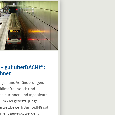
– gut überDACHt“:
chnet
ungen und Veränderungen.
, klimafreundlich und
genieurinnen und Ingenieure.
m Ziel gesetzt, junge
erwettbewerb Junior.ING soll
riment geweckt werden.