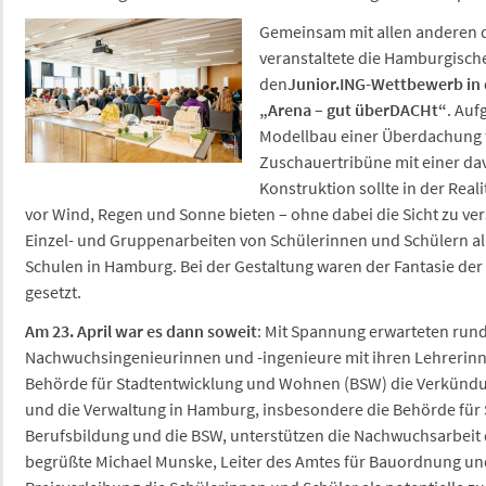
Gemeinsam mit allen anderen
veranstaltete die Hamburgisc
den
Junior.ING-Wettbewerb in
„Arena – gut überDACHt“
. Auf
Modellbau einer Überdachung f
Zuschauertribüne mit einer dav
Konstruktion sollte in der Real
vor Wind, Regen und Sonne bieten – ohne dabei die Sicht zu ve
Einzel- und Gruppenarbeiten von Schülerinnen und Schülern a
Schulen in Hamburg. Bei der Gestaltung waren der Fantasie de
gesetzt.
Am 23. April war es dann soweit
: Mit Spannung erwarteten run
Nachwuchsingenieurinnen und -ingenieure mit ihren Lehrerinne
Behörde für Stadtentwicklung und Wohnen (BSW) die Verkündung
und die Verwaltung in Hamburg, insbesondere die Behörde für 
Berufsbildung und die BSW, unterstützen die Nachwuchsarbeit
begrüßte Michael Munske, Leiter des Amtes für Bauordnung un