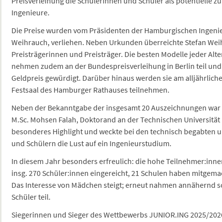
Preisverleihung die Schülerinnen und Schüler als potentielle z
Ingenieure.
Die Preise wurden vom Präsidenten der Hamburgischen Ingenie
Weihrauch, verliehen. Neben Urkunden überreichte Stefan Wei
Preisträgerinnen und Preisträger. Die besten Modelle jeder Al
nehmen zudem an der Bundespreisverleihung in Berlin teil un
Geldpreis gewürdigt. Darüber hinaus werden sie am alljährlic
Festsaal des Hamburger Rathauses teilnehmen.
Neben der Bekanntgabe der insgesamt 20 Auszeichnungen war
M.Sc. Mohsen Falah, Doktorand an der Technischen Universität
besonderes Highlight und weckte bei den technisch begabten u
und Schülern die Lust auf ein Ingenieurstudium.
In diesem Jahr besonders erfreulich: die hohe Teilnehmer:inn
insg. 270 Schüler:innen eingereicht, 21 Schulen haben mitgem
Das Interesse von Mädchen steigt; erneut nahmen annähernd so
Schüler teil.
Siegerinnen und Sieger des Wettbewerbs JUNIOR.ING 2025/202