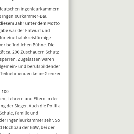
 deutschen Ingenieurkammern
he Ingenieurkammer-Bau
 diesem Jahr unter dem Motto
gabe war der Entwurf und
ür eine halbkreisförmige
or befindlichen Bühne. Die
ität ca. 200 Zuschauern Schutz
rsperren. Zugelassen waren
llgemein- und berufsbildender
r Teilnehmenden keine Grenzen
d 100
n, Lehrern und Eltern in der
 der Sieger. Auch die Politik
Schule, Familie und
 der Ingenieurkammer sehr. So
d Hochbau der BSW, bei der