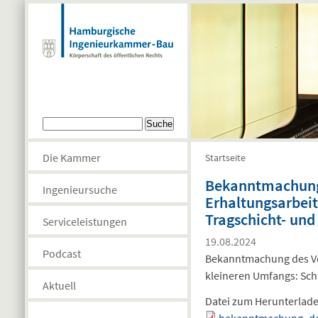
Direkt zum Inhalt
Suchformular
Suche
Die Kammer
Startseite
Sie sind hier
Bekanntmachung 
Ingenieursuche
Erhaltungsarbei
Tragschicht- und
Serviceleistungen
19.08.2024
Podcast
Bekanntmachung des Ver
kleineren Umfangs: Sch
Aktuell
Datei zum Herunterlad
bekanntmachung_des