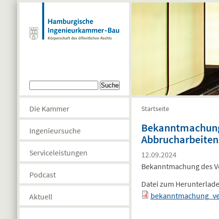
Direkt zum Inhalt
Suchformular
Suche
Die Kammer
Startseite
Sie sind hier
Bekanntmachung 
Ingenieursuche
Abbrucharbeiten
Serviceleistungen
12.09.2024
Bekanntmachung des Ve
Podcast
Datei zum Herunterlad
bekanntmachung_ver
Aktuell