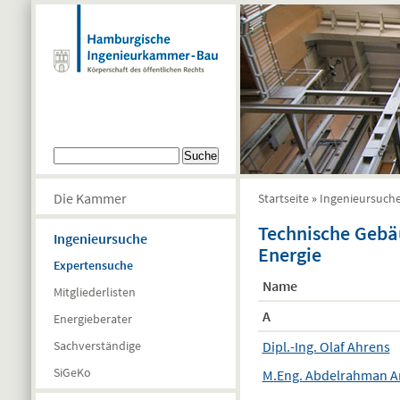
Direkt zum Inhalt
Suchformular
Suche
Die Kammer
Startseite
»
Ingenieursuch
Sie sind hier
Technische Gebäu
Ingenieursuche
Energie
Expertensuche
Name
Mitgliederlisten
A
Energieberater
Dipl.-Ing. Olaf Ahrens
Sachverständige
SiGeKo
M.Eng. Abdelrahman 