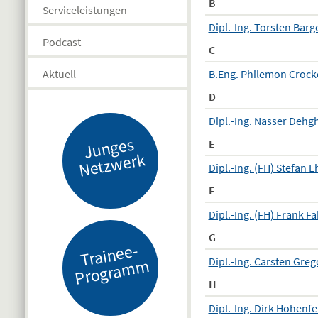
B
Serviceleistungen
Dipl.-Ing. Torsten Barg
Podcast
C
B.Eng. Philemon Crock
Aktuell
D
Dipl.-Ing. Nasser Dehg
J
u
n
g
es
N
etz
w
er
E
k
Dipl.-Ing. (FH) Stefan E
F
Dipl.-Ing. (FH) Frank F
G
Tr
ai
n
e
e-
Pr
o
gr
a
m
Dipl.-Ing. Carsten Greg
m
H
Dipl.-Ing. Dirk Hohenfe