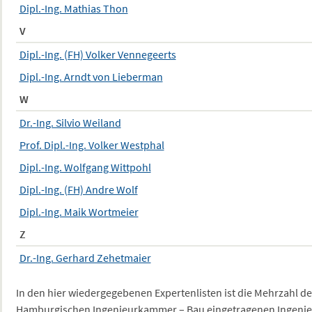
Dipl.-Ing. Mathias Thon
V
Dipl.-Ing. (FH) Volker Vennegeerts
Dipl.-Ing. Arndt von Lieberman
W
Dr.-Ing. Silvio Weiland
Prof. Dipl.-Ing. Volker Westphal
Dipl.-Ing. Wolfgang Wittpohl
Dipl.-Ing. (FH) Andre Wolf
Dipl.-Ing. Maik Wortmeier
Z
Dr.-Ing. Gerhard Zehetmaier
In den hier wiedergegebenen Expertenlisten ist die Mehrzahl der
Hamburgischen Ingenieurkammer – Bau eingetragenen Ingenie