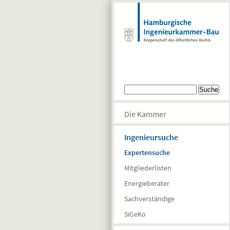
Direkt zum Inhalt
Suchformular
Suche
Die Kammer
Ingenieursuche
Expertensuche
Mitgliederlisten
Energieberater
Sachverständige
SiGeKo