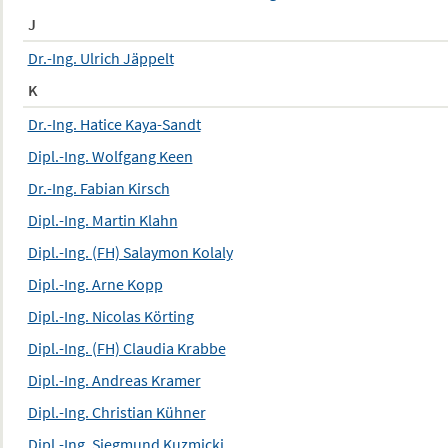
J
Dr.-Ing. Ulrich Jäppelt
K
Dr.-Ing. Hatice Kaya-Sandt
Dipl.-Ing. Wolfgang Keen
Dr.-Ing. Fabian Kirsch
Dipl.-Ing. Martin Klahn
Dipl.-Ing. (FH) Salaymon Kolaly
Dipl.-Ing. Arne Kopp
Dipl.-Ing. Nicolas Körting
Dipl.-Ing. (FH) Claudia Krabbe
Dipl.-Ing. Andreas Kramer
Dipl.-Ing. Christian Kühner
Dipl.-Ing. Siegmund Kuzmicki