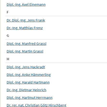
Dipl.-Ing. Axel Einemann
F
Dr. Dipl.-Ing. Jens Frank
Dr.-Ing. Matthias Frenz
G
Dipl.-Ing. Manfred Grassl
Dipl.-Ing. Martin Grassl
H
Dipl.-Ing. Jens Hackradt
Dipl.-Ing. Anke Hämmerling
Dipl.-Ing. Harald Hartmann
Dr.-Ing. Dietmar Heinrich
Dipl.-Ing. Hartmut Herrmann
Dr. rer. nat. Christian Götz Hirschberg