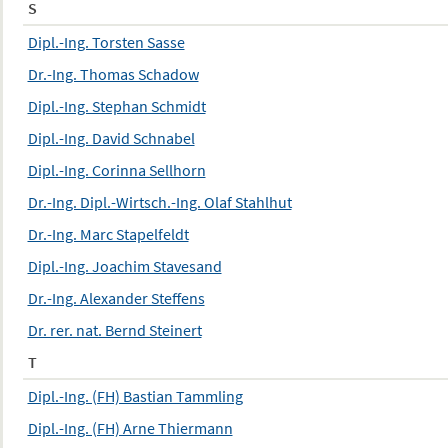
S
Dipl.-Ing. Torsten Sasse
Dr.-Ing. Thomas Schadow
Dipl.-Ing. Stephan Schmidt
Dipl.-Ing. David Schnabel
Dipl.-Ing. Corinna Sellhorn
Dr.-Ing. Dipl.-Wirtsch.-Ing. Olaf Stahlhut
Dr.-Ing. Marc Stapelfeldt
Dipl.-Ing. Joachim Stavesand
Dr.-Ing. Alexander Steffens
Dr. rer. nat. Bernd Steinert
T
Dipl.-Ing. (FH) Bastian Tammling
Dipl.-Ing. (FH) Arne Thiermann