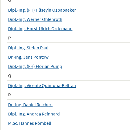
Dipl.-Ing. (FH) Hüseyin Özbabaeker
Dipl.-Ing. Werner Ohlenroth
Dipl.-Ing. Horst-Ulrich Ordemann
P
Dipl.-Ing. Stefan Paul
Dr.-Ing. Jens Pontow
Dipl.-Ing. (FH) Florian Pump
Q
Dipl.-Ing. Vicente Quintuna-Beltran
R
Dr.-Ing. Daniel Reichert
Dipl.-Ing. Andrea Reinhard
M.Sc. Hannes Römbell