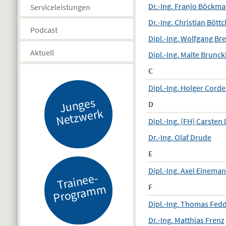
Dr.-Ing. Franjo Böckm
Serviceleistungen
Dr.-Ing. Christian Bött
Podcast
Dipl.-Ing. Wolfgang Br
Aktuell
Dipl.-Ing. Malte Brunck
C
Dipl.-Ing. Holger Corde
J
u
n
g
es
N
etz
w
er
D
k
Dipl.-Ing. (FH) Carsten
Dr.-Ing. Olaf Drude
E
Dipl.-Ing. Axel Einema
Tr
ai
n
e
e-
Pr
o
gr
a
m
m
F
Dipl.-Ing. Thomas Fed
Dr.-Ing. Matthias Frenz