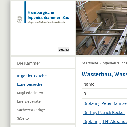
Direkt zum Inhalt
Suchformular
Suche
Die Kammer
Startseite
»
Ingenieursuch
Sie sind hier
Wasserbau, Wass
Ingenieursuche
Name
Expertensuche
Mitgliederlisten
B
Energieberater
Dipl.-Ing. Peter Bahns
Sachverständige
Dr.-Ing. Patrick Becker
SiGeKo
Dipl.-Ing. (FH) Alexand