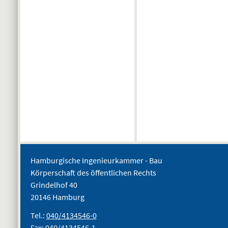
Hamburgische Ingenieurkammer - Bau
Körperschaft des öffentlichen Rechts
Grindelhof 40
20146 Hamburg
Tel.:
040/4134546-0
Fax: 040/4134546-1