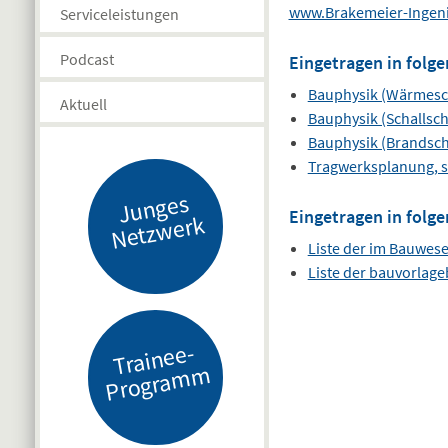
www.Brakemeier-Ingen
Serviceleistungen
Podcast
Eingetragen in folge
Bauphysik (Wärmesc
Aktuell
Bauphysik (Schallsch
Bauphysik (Brandsch
Tragwerksplanung, s
J
u
n
g
es
N
etz
w
er
Eingetragen in folge
k
Liste der im Bauwes
Liste der bauvorlag
Tr
ai
n
e
e-
Pr
o
gr
a
m
m