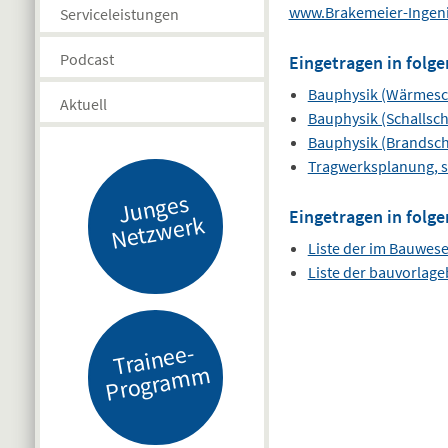
www.Brakemeier-Ingen
Serviceleistungen
Podcast
Eingetragen in folge
Bauphysik (Wärmesc
Aktuell
Bauphysik (Schallsch
Bauphysik (Brandsch
Tragwerksplanung, s
J
u
n
g
es
N
etz
w
er
Eingetragen in folge
k
Liste der im Bauwes
Liste der bauvorlag
Tr
ai
n
e
e-
Pr
o
gr
a
m
m