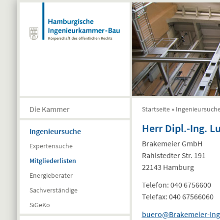
Direkt zum Inhalt
Die Kammer
Startseite
»
Ingenieursuch
Sie sind hier
Herr Dipl.-Ing. 
Ingenieursuche
Brakemeier GmbH
Expertensuche
Rahlstedter Str. 191
Mitgliederlisten
22143 Hamburg
Energieberater
Telefon:
040 6756600
Sachverständige
Telefax:
040 67566060
SiGeKo
buero@Brakemeier-Ing