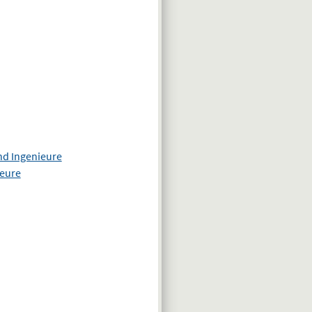
nd Ingenieure
ieure