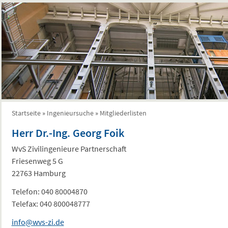
Startseite
»
Ingenieursuche
»
Mitgliederlisten
Sie sind hier
Herr Dr.-Ing. Georg Foik
WvS Zivilingenieure Partnerschaft
Friesenweg 5 G
22763 Hamburg
Telefon:
040 80004870
Telefax:
040 800048777
info@wvs-zi.de