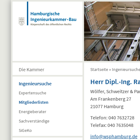
Direkt zum Inhalt
Die Kammer
Startseite
»
Ingenieursuch
Sie sind hier
Herr Dipl.-Ing. 
Ingenieursuche
Wölfer, Schweitzer & P
Expertensuche
Am Frankenberg 27
Mitgliederlisten
21077 Hamburg
Energieberater
Telefon:
040 7632728
Sachverständige
Telefax:
040 7635048
SiGeKo
info@wsphamburg.de