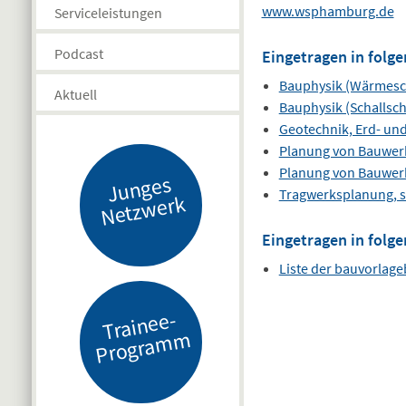
www.wsphamburg.de
Serviceleistungen
Podcast
Eingetragen in folge
Bauphysik (Wärmesc
Aktuell
Bauphysik (Schallsch
Geotechnik, Erd- un
Planung von Bauwer
Planung von Bauwer
J
u
n
g
es
N
etz
w
er
Tragwerksplanung, s
k
Eingetragen in folge
Liste der bauvorlag
Tr
ai
n
e
e-
Pr
o
gr
a
m
m