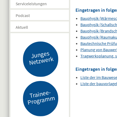
Serviceleistungen
Eingetragen in folge
Podcast
Bauphysik (Wärmesc
Bauphysik (Schallsch
Aktuell
Bauphysik (Brandsch
Bauphysik (Raumaku
Bautechnische Prüf
Planung von Bauwer
J
u
n
g
es
N
etz
w
er
Tragwerksplanung, s
k
Eingetragen in folge
Liste der im Bauwes
Liste der bauvorlag
Tr
ai
n
e
e-
Pr
o
gr
a
m
m