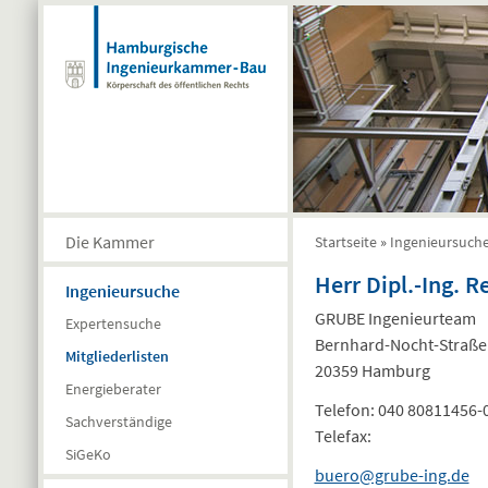
Direkt zum Inhalt
Die Kammer
Startseite
»
Ingenieursuch
Sie sind hier
Herr Dipl.-Ing. 
Ingenieursuche
GRUBE Ingenieurteam
Expertensuche
Bernhard-Nocht-Straße
Mitgliederlisten
20359 Hamburg
Energieberater
Telefon:
040 80811456-
Sachverständige
Telefax:
SiGeKo
buero@grube-ing.de