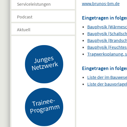
www.brunos-bm.de
Serviceleistungen
Podcast
Eingetragen in folge
Bauphysik (Wärmesc
Aktuell
Bauphysik (Schallsch
Bauphysik (Brandsch
Bauphysik (Feuchtes
Tragwerksplanung, s
J
u
n
g
es
N
etz
w
er
k
Eingetragen in folge
Liste der im Bauwes
Liste der bauvorlag
Tr
ai
n
e
e-
Pr
o
gr
a
m
m