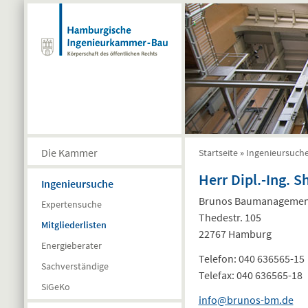
Direkt zum Inhalt
Die Kammer
Startseite
»
Ingenieursuch
Sie sind hier
Herr Dipl.-Ing. 
Ingenieursuche
Brunos Baumanagemen
Expertensuche
Thedestr. 105
Mitgliederlisten
22767 Hamburg
Energieberater
Telefon:
040 636565-15
Sachverständige
Telefax:
040 636565-18
SiGeKo
info@brunos-bm.de