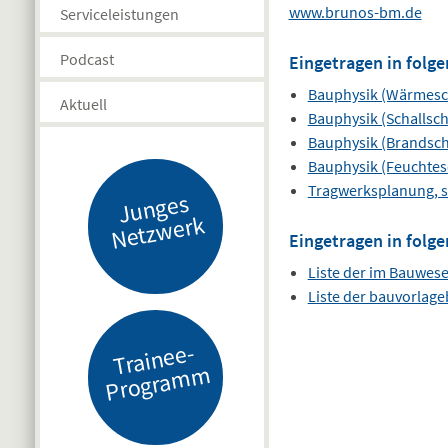
www.brunos-bm.de
Serviceleistungen
Podcast
Eingetragen in folge
Bauphysik (Wärmesc
Aktuell
Bauphysik (Schallsch
Bauphysik (Brandsch
Bauphysik (Feuchtes
Tragwerksplanung, s
J
u
n
g
es
N
etz
w
er
k
Eingetragen in folge
Liste der im Bauwes
Liste der bauvorlag
Tr
ai
n
e
e-
Pr
o
gr
a
m
m