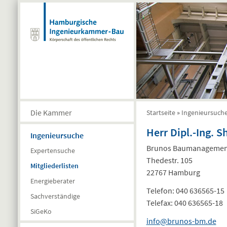
Direkt zum Inhalt
Die Kammer
Startseite
»
Ingenieursuch
Sie sind hier
Herr Dipl.-Ing. 
Ingenieursuche
Brunos Baumanagemen
Expertensuche
Thedestr. 105
Mitgliederlisten
22767 Hamburg
Energieberater
Telefon:
040 636565-15
Sachverständige
Telefax:
040 636565-18
SiGeKo
info@brunos-bm.de