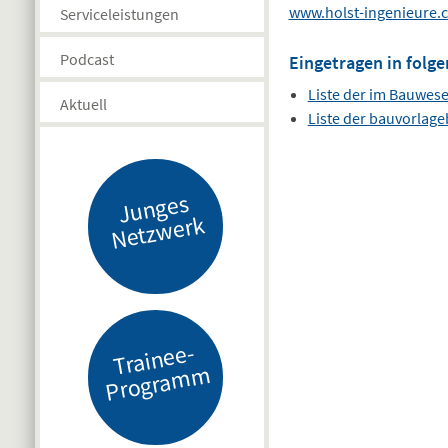
www.holst-ingenieure.
Serviceleistungen
Podcast
Eingetragen in folge
Liste der im Bauwes
Aktuell
Liste der bauvorlag
J
u
n
g
es
N
etz
w
er
k
Tr
ai
n
e
e-
Pr
o
gr
a
m
m