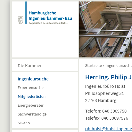
Direkt zum Inhalt
Die Kammer
Startseite
»
Ingenieursuch
Sie sind hier
Herr Ing. Philip J
Ingenieursuche
Ingenieurbüro Holst
Expertensuche
Philosophenweg 31
Mitgliederlisten
22763 Hamburg
Energieberater
Telefon:
040 3069750
Sachverständige
Telefax:
040 30697576
SiGeKo
ph.holst@holst-ingeni