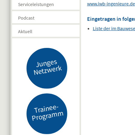
www.iwb-ingenieure.de
Serviceleistungen
Podcast
Eingetragen in folge
Liste der im Bauwes
Aktuell
J
u
n
g
es
N
etz
w
er
k
Tr
ai
n
e
e-
Pr
o
gr
a
m
m