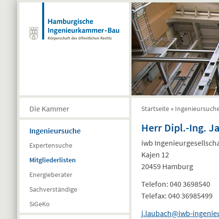
Direkt zum Inhalt
Die Kammer
Startseite
»
Ingenieursuch
Sie sind hier
Herr Dipl.-Ing. 
Ingenieursuche
iwb Ingenieurgesellsch
Expertensuche
Kajen 12
Mitgliederlisten
20459 Hamburg
Energieberater
Telefon:
040 3698540
Sachverständige
Telefax:
040 36985499
SiGeKo
j.laubach@iwb-ingenie