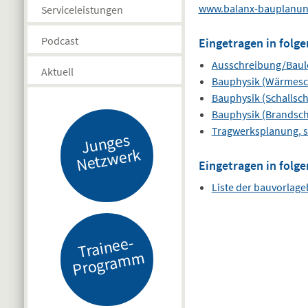
www.balanx-bauplanun
Serviceleistungen
Podcast
Eingetragen in folge
Ausschreibung/Baul
Aktuell
Bauphysik (Wärmesc
Bauphysik (Schallsch
Bauphysik (Brandsch
Tragwerksplanung, s
J
u
n
g
es
N
etz
w
er
k
Eingetragen in folge
Liste der bauvorlag
Tr
ai
n
e
e-
Pr
o
gr
a
m
m