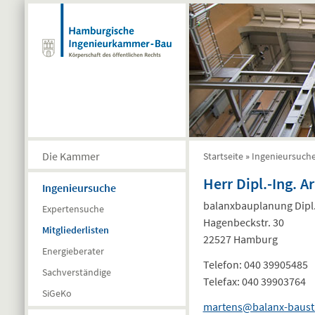
Direkt zum Inhalt
Die Kammer
Startseite
»
Ingenieursuch
Sie sind hier
Herr Dipl.-Ing. A
Ingenieursuche
balanxbauplanung Dipl
Expertensuche
Hagenbeckstr. 30
Mitgliederlisten
22527 Hamburg
Energieberater
Telefon:
040 39905485
Sachverständige
Telefax:
040 39903764
SiGeKo
martens@balanx-bausta