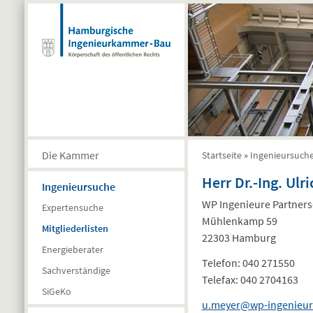
Direkt zum Inhalt
Die Kammer
Startseite
»
Ingenieursuch
Sie sind hier
Herr Dr.-Ing. Ulr
Ingenieursuche
WP Ingenieure Partners
Expertensuche
Mühlenkamp 59
Mitgliederlisten
22303 Hamburg
Energieberater
Telefon:
040 271550
Sachverständige
Telefax:
040 2704163
SiGeKo
u.meyer@wp-ingenieur