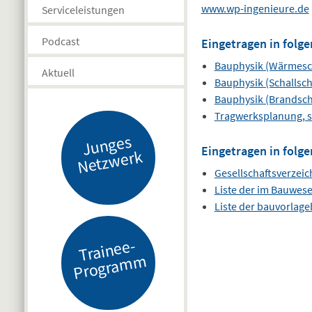
www.wp-ingenieure.de
Serviceleistungen
Podcast
Eingetragen in folge
Bauphysik (Wärmesc
Aktuell
Bauphysik (Schallsch
Bauphysik (Brandsch
Tragwerksplanung, s
J
u
n
g
es
N
etz
w
er
Eingetragen in folge
k
Gesellschaftsverzeic
Liste der im Bauwes
Liste der bauvorlag
Tr
ai
n
e
e-
Pr
o
gr
a
m
m