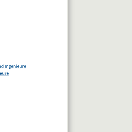
nd Ingenieure
ieure