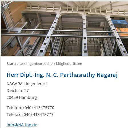
Startseite
»
Ingenieursuche
»
Mitgliederlisten
Sie sind hier
Herr Dipl.-Ing. N. C. Parthasrathy Nagaraj
NAGARAJ Ingenieure
Deichstr. 27
20459 Hamburg
Telefon:
(040) 413475770
Telefax:
(040) 413475777
info@NA-Ing.de