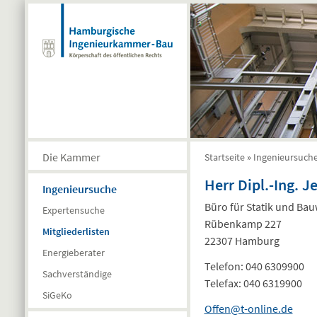
Direkt zum Inhalt
Die Kammer
Startseite
»
Ingenieursuch
Sie sind hier
Herr Dipl.-Ing. J
Ingenieursuche
Büro für Statik und Ba
Expertensuche
Rübenkamp 227
Mitgliederlisten
22307 Hamburg
Energieberater
Telefon:
040 6309900
Sachverständige
Telefax:
040 6319900
SiGeKo
Offen@t-online.de