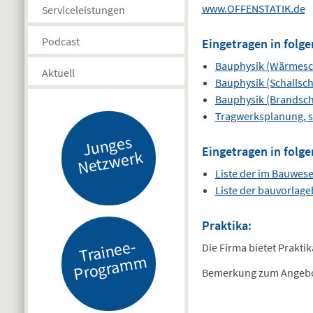
www.OFFENSTATIK.de
Serviceleistungen
Podcast
Eingetragen in folge
Bauphysik (Wärmesc
Aktuell
Bauphysik (Schallsch
Bauphysik (Brandsch
Tragwerksplanung, s
J
u
n
g
es
N
etz
w
er
Eingetragen in folge
k
Liste der im Bauwes
Liste der bauvorlag
Praktika:
Tr
ai
n
e
e-
Pr
o
gr
a
m
Die Firma bietet Praktik
m
Bemerkung zum Angebo