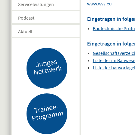
www.wvs.eu
Serviceleistungen
Podcast
Eingetragen in folge
Bautechnische Prüf
Aktuell
Eingetragen in folge
Gesellschaftsverzeic
J
u
n
g
es
N
etz
w
er
Liste der im Bauwes
k
Liste der bauvorlag
Tr
ai
n
e
e-
Pr
o
gr
a
m
m