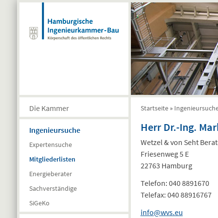
Direkt zum Inhalt
Die Kammer
Startseite
»
Ingenieursuch
Sie sind hier
Herr Dr.-Ing. Ma
Ingenieursuche
Wetzel & von Seht Bera
Expertensuche
Friesenweg 5 E
Mitgliederlisten
22763 Hamburg
Energieberater
Telefon:
040 8891670
Sachverständige
Telefax:
040 88916767
SiGeKo
info@wvs.eu