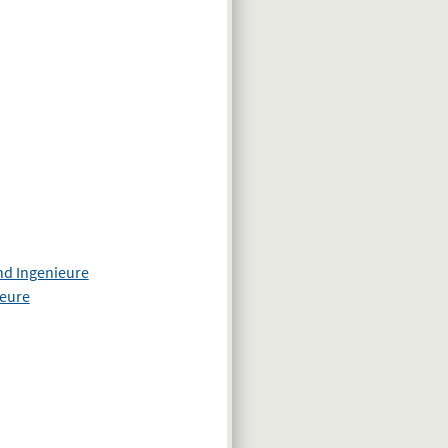
nd Ingenieure
ieure