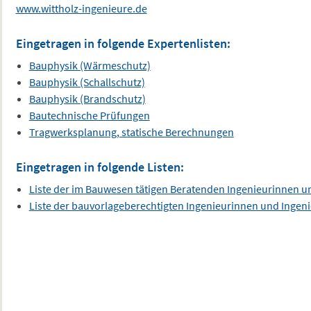
www.wittholz-ingenieure.de
Eingetragen in folgende Expertenlisten:
Bauphysik (Wärmeschutz)
Bauphysik (Schallschutz)
Bauphysik (Brandschutz)
Bautechnische Prüfungen
Tragwerksplanung, statische Berechnungen
Eingetragen in folgende Listen:
Liste der im Bauwesen tätigen Beratenden Ingenieurinnen u
Liste der bauvorlageberechtigten Ingenieurinnen und Ingen