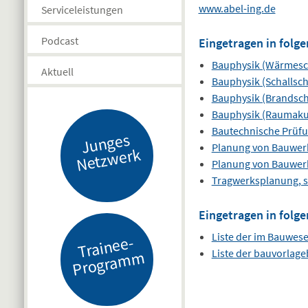
www.abel-ing.de
Serviceleistungen
Podcast
Eingetragen in folge
Bauphysik (Wärmesc
Aktuell
Bauphysik (Schallsch
Bauphysik (Brandsch
Bauphysik (Raumaku
Bautechnische Prüf
J
u
n
g
es
N
etz
w
er
Planung von Bauwer
k
Planung von Bauwer
Tragwerksplanung, s
Eingetragen in folge
Liste der im Bauwes
Tr
ai
n
e
e-
Pr
o
gr
a
m
Liste der bauvorlag
m