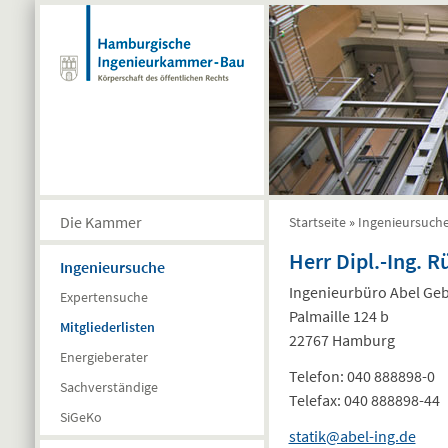
Direkt zum Inhalt
Die Kammer
Startseite
»
Ingenieursuch
Sie sind hier
Herr Dipl.-Ing. 
Ingenieursuche
Ingenieurbüro Abel Ge
Expertensuche
Palmaille 124 b
Mitgliederlisten
22767 Hamburg
Energieberater
Telefon:
040 888898-0
Sachverständige
Telefax:
040 888898-44
SiGeKo
statik@abel-ing.de