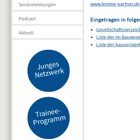
www.lemme-partner.de
Serviceleistungen
Podcast
Eingetragen in folge
Gesellschaftsverzeic
Aktuell
Liste der im Bauwes
Liste der bauvorlag
J
u
n
g
es
N
etz
w
er
k
Tr
ai
n
e
e-
Pr
o
gr
a
m
m