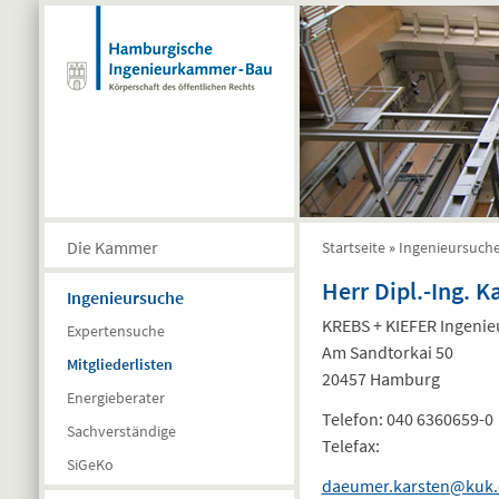
Direkt zum Inhalt
Die Kammer
Startseite
»
Ingenieursuch
Sie sind hier
Herr Dipl.-Ing. 
Ingenieursuche
KREBS + KIEFER Ingeni
Expertensuche
Am Sandtorkai 50
Mitgliederlisten
20457 Hamburg
Energieberater
Telefon:
040 6360659-0
Sachverständige
Telefax:
SiGeKo
daeumer.karsten@kuk.