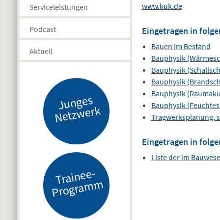
www.kuk.de
Serviceleistungen
Podcast
Eingetragen in folge
Bauen im Bestand
Aktuell
Bauphysik (Wärmesc
Bauphysik (Schallsch
Bauphysik (Brandsch
Bauphysik (Raumaku
J
u
n
g
es
N
etz
w
er
Bauphysik (Feuchtes
k
Tragwerksplanung, s
Eingetragen in folge
Liste der im Bauwes
Tr
ai
n
e
e-
Pr
o
gr
a
m
m