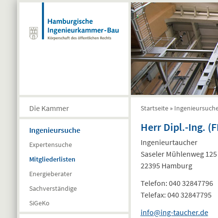
Direkt zum Inhalt
Die Kammer
Startseite
»
Ingenieursuch
Sie sind hier
Herr Dipl.-Ing. 
Ingenieursuche
Ingenieurtaucher
Expertensuche
Saseler Mühlenweg 125
Mitgliederlisten
22395 Hamburg
Energieberater
Telefon:
040 32847796
Sachverständige
Telefax:
040 32847795
SiGeKo
info@ing-taucher.de