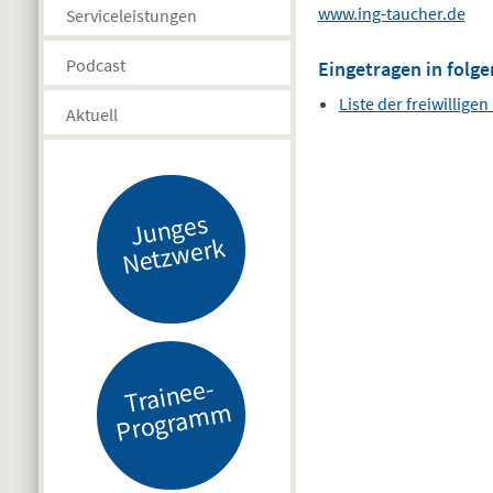
www.ing-taucher.de
Serviceleistungen
Podcast
Eingetragen in folge
Liste der freiwilligen
Aktuell
J
u
n
g
es
N
etz
w
er
k
Tr
ai
n
e
e-
Pr
o
gr
a
m
m