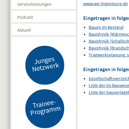
www.wp-ingenieure.de
Serviceleistungen
Podcast
Eingetragen in folge
Bauen im Bestand
Aktuell
Bauphysik (Wärmesc
Bauphysik (Schallsch
Bauphysik (Brandsch
Tragwerksplanung, s
J
u
n
g
es
N
etz
w
er
k
Eingetragen in folge
Gesellschaftsverzeic
Liste der im Bauwes
Liste der bauvorlag
Tr
ai
n
e
e-
Pr
o
gr
a
m
m