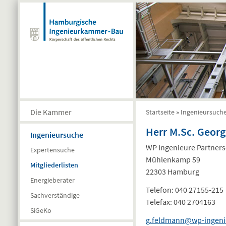
Direkt zum Inhalt
Die Kammer
Startseite
»
Ingenieursuch
Sie sind hier
Herr M.Sc. Geor
Ingenieursuche
WP Ingenieure Partners
Expertensuche
Mühlenkamp 59
Mitgliederlisten
22303 Hamburg
Energieberater
Telefon:
040 27155-215
Sachverständige
Telefax:
040 2704163
SiGeKo
g.feldmann@wp-ingeni