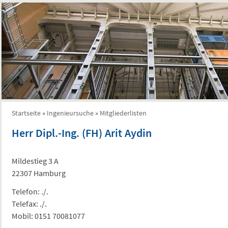
Startseite
»
Ingenieursuche
»
Mitgliederlisten
Sie sind hier
Herr Dipl.-Ing. (FH) Arit Aydin
Mildestieg 3 A
22307 Hamburg
Telefon:
./.
Telefax:
./.
Mobil:
0151 70081077