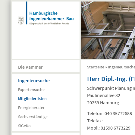
Direkt zum Inhalt
Die Kammer
Startseite
»
Ingenieursuch
Sie sind hier
Herr Dipl.-Ing. (
Ingenieursuche
Schwerpunkt Planung I
Expertensuche
Paulinenallee 32
Mitgliederlisten
20259 Hamburg
Energieberater
Telefon:
040 35772688
Sachverständige
Telefax:
SiGeKo
Mobil:
01590 6773229