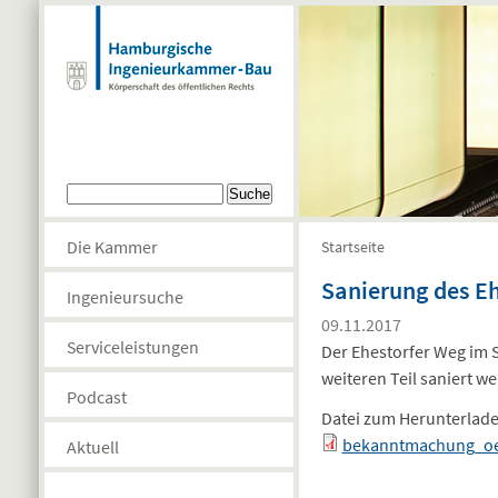
Direkt zum Inhalt
Suchformular
Suche
Die Kammer
Startseite
Sie sind hier
Sanierung des E
Ingenieursuche
09.11.2017
Serviceleistungen
Der Ehestorfer Weg im S
weiteren Teil saniert w
Podcast
Datei zum Herunterlad
bekanntmachung_oe
Aktuell