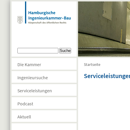
Direkt zum Inhalt
Suchformular
Suche
Die Kammer
Startseite
Sie sind hier
Serviceleistung
Ingenieursuche
Serviceleistungen
Podcast
Aktuell