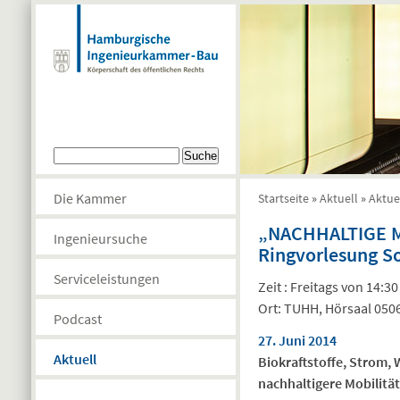
Direkt zum Inhalt
Suchformular
Suche
Die Kammer
Startseite
»
Aktuell
»
Aktue
Sie sind hier
„NACHHALTIGE M
Ingenieursuche
Ringvorlesung 
Serviceleistungen
Zeit : Freitags von 14:30
Ort: TUHH, Hörsaal 050
Podcast
27. Juni 2014
Aktuell
Biokraftstoffe, Strom, 
nachhaltigere Mobilität