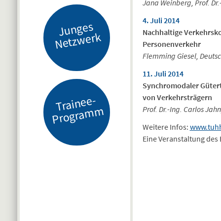
Jana Weinberg, Prof. Dr
4. Juli 2014
J
u
n
g
es
N
etz
w
er
Nachhaltige Verkehrsko
k
Personenverkehr
Flemming Giesel, Deutsc
11. Juli 2014
Synchromodaler Gütert
von Verkehrsträgern
Tr
ai
n
e
e-
Pr
o
gr
a
m
m
Prof. Dr.-Ing. Carlos Ja
Weitere Infos:
www.tuhh
Eine Veranstaltung de