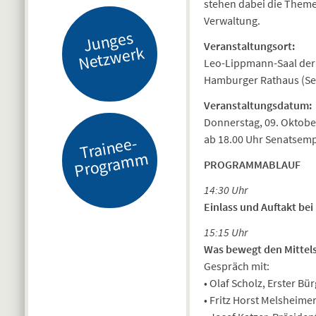
stehen dabei die Theme
Verwaltung.
J
u
n
g
es
N
etz
w
er
Veranstaltungsort:
k
Leo-Lippmann-Saal der
Hamburger Rathaus (S
Veranstaltungsdatum:
Donnerstag, 09. Oktober
ab 18.00 Uhr Senatsem
Tr
ai
n
e
e-
Pr
o
gr
a
m
m
PROGRAMMABLAUF
14:30 Uhr
Einlass und Auftakt be
15:15 Uhr
Was bewegt den Mittel
Gespräch mit:
• Olaf Scholz, Erster B
• Fritz Horst Melsheim