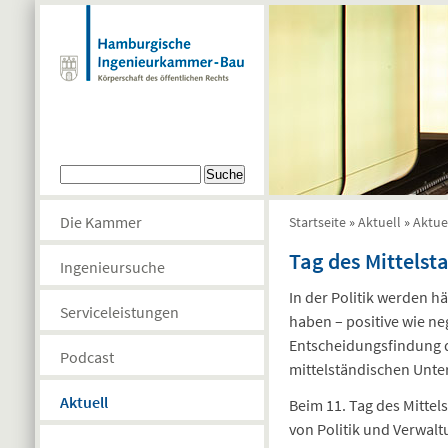
Direkt zum Inhalt
Suchformular
Suche
Die Kammer
Startseite
»
Aktuell
»
Aktue
Sie sind hier
Tag des Mittelst
Ingenieursuche
In der Politik werden 
Serviceleistungen
haben – positive wie n
Entscheidungsfindung d
Podcast
mittelständischen Unt
Aktuell
Beim 11. Tag des Mittel
von Politik und Verwalt